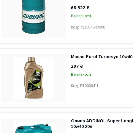
68 522 ₴
В наявності
721034540000
Масло Eurol Turbosyn 10w40
297 ₴
В наявності
E1000941L
Олива ADDINOL Super Longl
10w40 20л