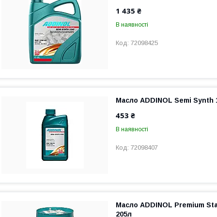
1 435 ₴
В наявності
72098425
Масло ADDINOL Semi Synth 
453 ₴
В наявності
72098407
Масло ADDINOL Premium Sta
205л