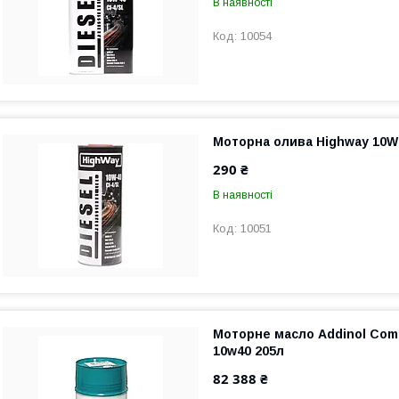
В наявності
10054
Моторна олива Highway 10W-
290 ₴
В наявності
10051
Моторне масло Addinol Comm
10w40 205л
82 388 ₴