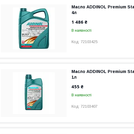
Масло ADDINOL Premium Sta
4л
1 486 ₴
В наявності
72103425
Масло ADDINOL Premium Sta
1л
455 ₴
В наявності
72103407