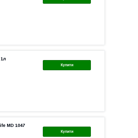
 1л
Купити
ife MD 1047
Купити