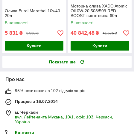
Моторна олива XADO Atomic
Олива Eurol Marathol 10w40
Oil 0W-20 508/509 RED
20л
BOOST синтетична 60л
В наявності
В наявності
5 831
40 842,48
₴
₴
5 950 ₴
41 676 ₴
Купити
Купити
Показати ще
Про нас
95% позитивних з 102 відгуків за рік
Працює з 16.07.2014
м. Черкаси
вул. Лейтенанта Мукана, 10/1, офіс 103, Черкаси,
Україна
Контакти