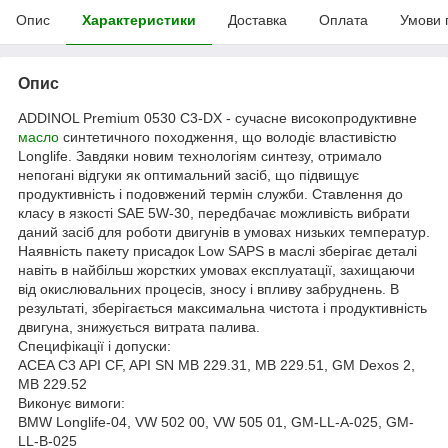
Опис
Характеристики
Доставка
Оплата
Умови 
Опис
ADDINOL Premium 0530 C3-DX - сучасне високопродуктивне
масло
синтетичного походження, що володіє властивістю
Longlife. Завдяки новим технологіям синтезу, отримало
непогані відгуки як оптимальний засіб, що підвищує
продуктивність і подовжений термін служби. Ставлення до
класу в язкості SAE 5W-30, передбачає можливість вибрати
даний засіб для роботи двигунів в умовах низьких температур.
Наявність пакету присадок Low SAPS в маслі зберігає деталі
навіть в найбільш жорстких умовах експлуатації, захищаючи
від окислювальних процесів, зносу і впливу забруднень. В
результаті, зберігається максимальна чистота і продуктивність
двигуна, знижується витрата палива.
Специфікації і допуски:
ACEA C3 API CF, API SN MB 229.31, MB 229.51, GM Dexos 2,
MB 229.52
Виконує вимоги:
BMW Longlife-04, VW 502 00, VW 505 01, GM-LL-A-025, GM-
LL-B-025