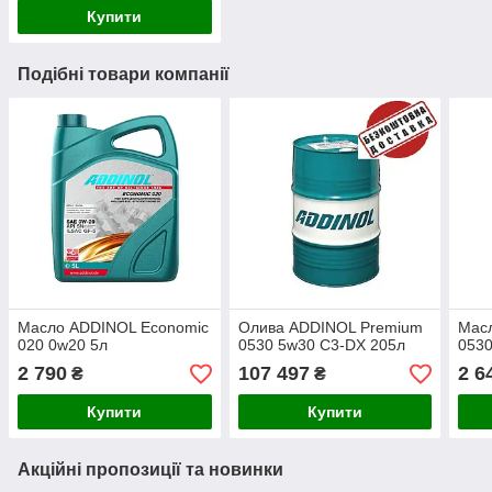
Купити
Подібні товари компанії
Масло ADDINOL Economic
Олива ADDINOL Premium
Мас
020 0w20 5л
0530 5w30 C3-DX 205л
0530
2 790
107 497
2 6
₴
₴
Купити
Купити
Акційні пропозиції та новинки