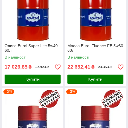
Олива Eurol Super Lite 5w40
Масло Eurol Fluence FE 5w30
60л
60л
В наявності
В наявності
17 026,85
22 652,41
₴
₴
17 923 ₴
23 353 ₴
Купити
Купити
–3%
–3%