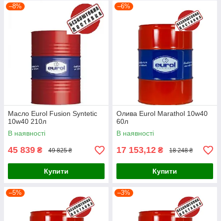
–8%
–6%
Масло Eurol Fusion Syntetic
Олива Eurol Marathol 10w40
10w40 210л
60л
В наявності
В наявності
45 839
17 153,12
₴
₴
49 825 ₴
18 248 ₴
Купити
Купити
–5%
–3%