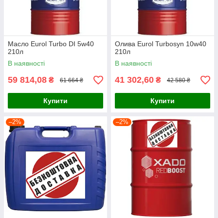
Масло Eurol Turbo DI 5w40
Олива Eurol Turbosyn 10w40
210л
210л
В наявності
В наявності
59 814,08
41 302,60
₴
₴
61 664 ₴
42 580 ₴
Купити
Купити
–2%
–2%