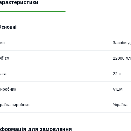
арактеристики
Основні
ип
Засоби д
б`єм
22000 мл
ага
22 кг
иробник
VIEM
раїна виробник
Україна
нформація для замовлення