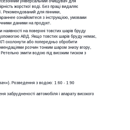
есезонний універсальний очищувач для
ірність жорсткої воді. Без праці видаляє
зії. Рекомендований для пінники,
араннее ознайомтеся з інструкцією, умовами
ічними даними на продукт.
и наявності на поверхні товстих шарів бруду
 допомогою АВД. Якщо товстих шарів бруду немає,
 ЛКП охолонути або попередньо обробити
омендаціями розчин тонким шаром знизу вгору,
! Ретельно змити водою під високим тиском з
ач»). Розведення з водою: 1:60 - 1:90
ня забрудненості автомобіля і апарату високого