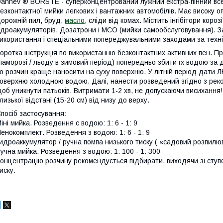
annev ® BORSTE - cуперконцентрований лужний екстра-пінний вс
езконтактної мийки легкових і вантажних автомобілів. Має високу оп
орожній пил, бруд,
масло
, сліди від комах. Містить інгібітори коро
ідроакумуляторів, Дозатрони і МСО (мийки самообслуговування). З
икористання і спеціальними попереджувальними заходами за техн
оротка інструкція по використанню безконтактних активних пен. Пр
паморозі / льоду в зимовий період) попередньо збити їх водою за
о розчин краще наносити на суху поверхню. У літній період дати
оверхню холодною водою. Далі, нанести розведений згідно з рек
об уникнути патьоків. Витримати 1-2 хв, не допускаючи висихання
лизької відстані (15-20 см) від низу до верху.
посіб застосування:
іні мийка. Розведення c водою: 1: 6 - 1: 9
енокомплект. Розведення з водою: 1: 6 - 1: 9
идроаккумулятор / ручна помпа низького тиску ( «садовий розпилюв
учна мийка. Розведення з водою: 1: 100 - 1: 300
онцентрацію розчину рекомендується підбирати, виходячи зі ступе
иску.