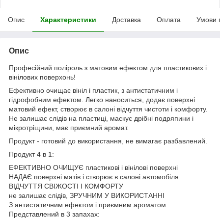
Опис
Характеристики
Доставка
Оплата
Умови 
Опис
Професійний поліроль з матовим ефектом для пластикових і
вінілових поверхонь!
Ефективно очищає вініл і пластик, з антистатичним і
гідрофобним ефектом. Легко наноситься, додає поверхні
матовий ефект, створює в салоні відчуття чистоти і комфорту.
Не залишає слідів на пластиці, маскує дрібні подряпини і
мікротріщини, має приємний аромат.
Продукт - готовий до використання, не вимагає разбавлений.
Продукт 4 в 1:
ЕФЕКТИВНО ОЧИЩУЄ пластикові і вінілові поверхні
НАДАЄ поверхні матів і створює в салоні автомобіля
ВІДЧУТТЯ СВІЖОСТІ І КОМФОРТУ
не залишає слідів, ЗРУЧНИМ У ВИКОРИСТАННІ
З антистатичним ефектом і приємним ароматом
Представлений в 3 запахах: