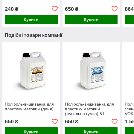
240
650
864
₴
₴
Купити
Купити
Подібні товари компанії
Поліроль-вишиванка для
Поліроль-вишиванка для
Полі
пластику матовий (диня)
пластику матовий
глян
(жувальна гумка) 5 l
VOKS
650
650
1 5
₴
₴
Купити
Купити