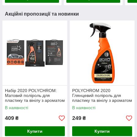
Акційні пропозиції та новинки
Набір 2020 POLYCHROM:
POLYCHROM 2020
Матовий поліроль для
Глянцевий поліроль для
пластику та вінілу з ароматом
пластику та вінілу з ароматом
гуави “COCKPIT REINIGER”
ванілі “POLYROLE SHINE”,
В наявності
В наявності
500 мл+ мікрофібра
0,5 л
409
249
₴
₴
Купити
Купити