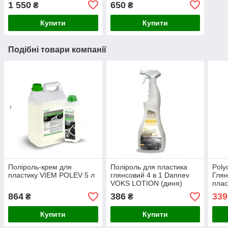
1 550
650
₴
₴
Купити
Купити
Подібні товари компанії
Поліроль-крем для
Поліроль для пластика
Poly
пластику VIEM POLEV 5 л
глянсовий 4 в 1 Dannev
Глян
VOKS LOTION (диня)
плас
950мл тригер
аром
864
386
339
₴
₴
"PO
Купити
Купити