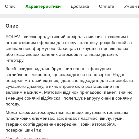
Опис
Характеристики
Доставка
Оплата
Умови 
Опис
POLEV - високопродуктивний поліроль-очисник з захисним і
антистатичним ефектом для вінілу і пластику, розроблений за
спеціальною формулою. Захищає і піклується про вінілових
або пластикових панелях автомобіля та інших деталях
інтер'єру.
Засіб швидко видаляє бруд і пил навіть з фактурних
заглиблень і мікропор, що знаходяться на поверхні. Надає
поверхні матовий відтінок, ідеально підходить для автомобілів
сучасного дизайну, в яких вітрове скло розташоване під
великим нахилом. Матовий відтінок приладової панелі значно
зменшує сонячні відблиски і полегшує напругу очей в сонячну
погоду.
Може також застосовуватися на інших внутрішніх і зовнішніх
пластикових елементах, всіх видах пластмас, вінілу, гуми,
твердих сортів деревини всередині і зовні автомобіля,
поверхні шин і т.д.
Спосіб застосування: