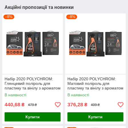
Акційні пропозиції та новинки
–8%
–8%
Набір 2020 POLYCHROM:
Набір 2020 POLYCHROM:
Глянцевий поліроль для
Матовий поліроль для
пластику та вінілу з ароматом
пластику та вінілу з ароматом
ванілі “COCKPIT REINIGER”
гуави “COCKPIT REINIGER”
В наявності
В наявності
500 мл+ мікрофібра
500 мл+ мікрофібра
440,68
376,28
₴
₴
479 ₴
409 ₴
Купити
Купити