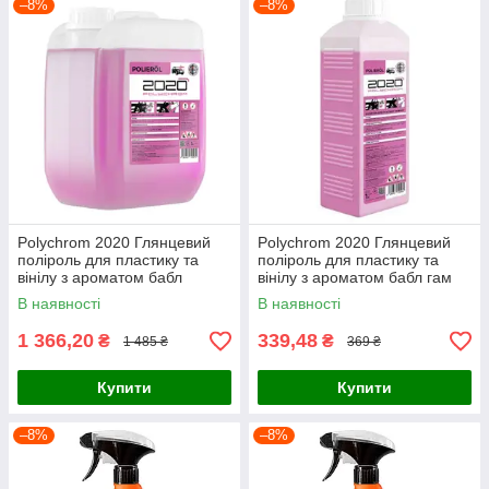
–8%
–8%
Polychrom 2020 Глянцевий
Polychrom 2020 Глянцевий
поліроль для пластику та
поліроль для пластику та
вінілу з ароматом бабл
вінілу з ароматом бабл гам
гам"POLYROLE SHINE", 5л
"POLYROLE SHINE" 1 л
В наявності
В наявності
1 366,20
339,48
₴
₴
1 485 ₴
369 ₴
Купити
Купити
–8%
–8%