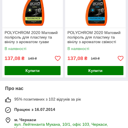
POLYCHROM 2020 Матовий
POLYCHROM 2020 Матовий
поліроль для пластику та
поліроль для пластику та
вінілу з ароматом гуави
вінілу з ароматом свіжості
“POLYROLE MATTE”
“POLYROLE MATTE”
В наявності
В наявності
137,08
137,08
₴
₴
149 ₴
149 ₴
Купити
Купити
Про нас
95% позитивних з 102 відгуків за рік
Працює з 16.07.2014
м. Черкаси
вул. Лейтенанта Мукана, 10/1, офіс 103, Черкаси,