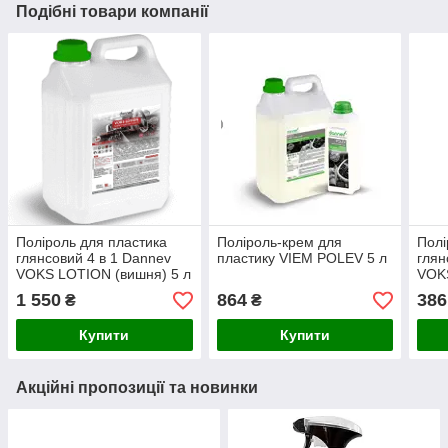
Подібні товари компанії
Поліроль для пластика
Поліроль-крем для
Полі
глянсовий 4 в 1 Dannev
пластику VIEM POLEV 5 л
глян
VOKS LOTION (вишня) 5 л
VOK
950м
1 550
864
386
₴
₴
Купити
Купити
Акційні пропозиції та новинки