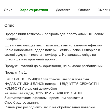
Опис
Характеристики
Доставка
Оплата
Умови 
Опис
Професійний глянсовий поліроль для пластикових і вінілових
поверхонь!
Ефективно очищає вініл і пластик, з антистатичним ефектом.
Легко наноситься, додає поверхні стійкий блиск і створює в
салоні відчуття чистоти і комфорту. Не залишає слідів на
пластиці і має приємний аромат.
Продукт - готовий до використання, не вимагає разбавлений.
Продукт 4 в 1:
ЕФЕКТИВНО ОЧИЩУЄ пластикові і вінілові поверхні
НАДАЄ СТІЙКИЙ БЛИСК поверхні і ВІДЧУТТЯ СВІЖОСТІ І
КОМФОРТУ в салоні автомобіля
не залишає слідів, ЗРУЧНИМ У ВИКОРИСТАННІ
З антистатичним ефектом і приємним ароматом
Спосіб застосування:
Рівномірно розподілити засіб на оброблюваної поверхні