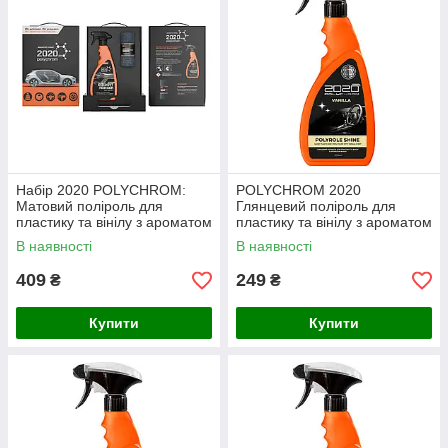
Набір 2020 POLYCHROM:
POLYCHROM 2020
Матовий поліроль для
Глянцевий поліроль для
пластику та вінілу з ароматом
пластику та вінілу з ароматом
гуави “COCKPIT REINIGER”
ванілі “POLYROLE SHINE”,
В наявності
В наявності
500 мл+ мікрофібра
0,5 л
409
249
₴
₴
Купити
Купити