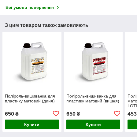
Всі умови повернення
З цим товаром також замовляють
Поліроль-вишиванка для
Поліроль-вишиванка для
Полі
пластику матовий (диня)
пластику матовий (вишня)
мато
LOTI
л
650
650
453
₴
₴
Купити
Купити