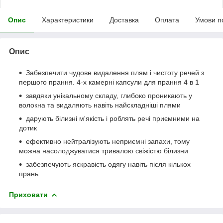
Опис
Характеристики
Доставка
Оплата
Умови п
Опис
Забезпечити чудове видалення плям і чистоту речей з
першого прання. 4-х камерні капсули для прання 4 в 1
завдяки унікальному складу, глибоко проникають у
волокна та видаляють навіть найскладніші плями
дарують білизні м'якість і роблять речі приємними на
дотик
ефективно нейтралізують неприємні запахи, тому
можна насолоджуватися тривалою свіжістю білизни
забезпечують яскравість одягу навіть після кількох
прань
Приховати