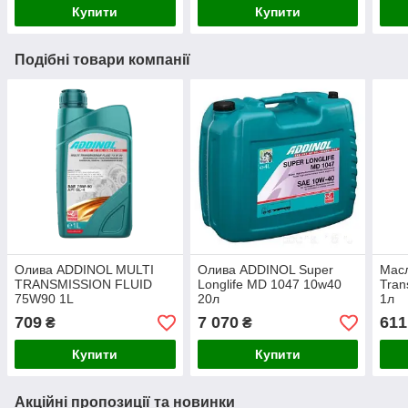
Купити
Купити
Подібні товари компанії
Олива ADDINOL MULTI
Олива ADDINOL Super
Масл
TRANSMISSION FLUID
Longlife MD 1047 10w40
Tran
75W90 1L
20л
1л
709
7 070
611
₴
₴
Купити
Купити
Акційні пропозиції та новинки