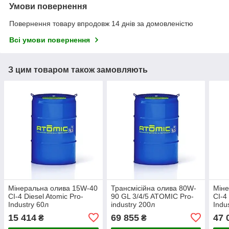
Умови повернення
Повернення товару впродовж 14 днів за домовленістю
Всі умови повернення
З цим товаром також замовляють
Мінеральна олива 15W-40
Трансмісійна олива 80W-
Міне
CI-4 Diesel Atomic Pro-
90 GL 3/4/5 ATOMIC Pro-
CI-4
Industry 60л
industry 200л
Indu
15 414
69 855
47 
₴
₴