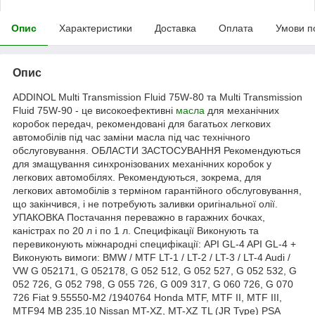
Опис
Характеристики
Доставка
Оплата
Умови п
Опис
ADDINOL Multi Transmission Fluid 75W-80 та Multi Transmission
Fluid 75W-90 - це високоефективні
масла
для механічних
коробок передач, рекомендовані для багатьох легкових
автомобілів під час заміни масла під час технічного
обслуговування. ОБЛАСТИ ЗАСТОСУВАННЯ Рекомендуються
для змащування синхронізованих механічних коробок у
легкових автомобілях. Рекомендуються, зокрема, для
легкових автомобілів з терміном гарантійного обслуговування,
що закінчився, і не потребують заливки оригінальної олії.
УПАКОВКА Постачання переважно в гаражних бочках,
каністрах по 20 л і по 1 л. Специфікації Виконують та
перевиконують міжнародні специфікації: API GL-4 API GL-4 +
Виконують вимоги: BMW / MTF LT-1 / LT-2 / LT-3 / LT-4 Audi /
VW G 052171, G 052178, G 052 512, G 052 527, G 052 532, G
052 726, G 052 798, G 055 726, G 009 317, G 060 726, G 070
726 Fiat 9.55550-M2 /1940764 Honda MTF, MTF II, MTF III,
MTF94 MB 235.10 Nissan MT-XZ, MT-XZ TL (JR Type) PSA