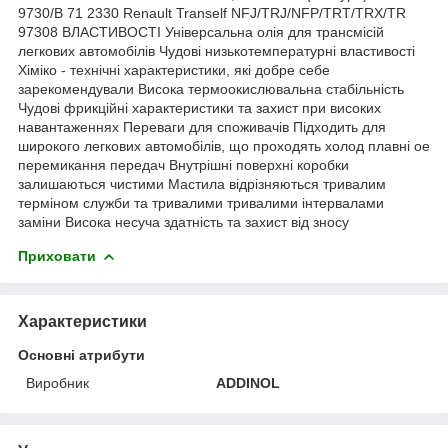
9730/B 71 2330 Renault Tranself NFJ/TRJ/NFP/TRT/TRX/TR
97308 ВЛАСТИВОСТІ Універсальна олія для трансмісій
легкових автомобілів Чудові низькотемпературні властивості
Хіміко - технічні характеристики, які добре себе
зарекомендували Висока термоокислювальна стабільність
Чудові фрикційні характеристики та захист при високих
навантаженнях Переваги для споживачів Підходить для
широкого легкових автомобілів, що проходять холод плавні ое
перемикання передач Внутрішні поверхні коробки
залишаються чистими Мастила відрізняються тривалим
терміном служби та тривалими тривалими інтервалами
заміни Висока несуча здатність та захист від зносу
Приховати
Характеристики
Основні атрибути
Виробник
ADDINOL