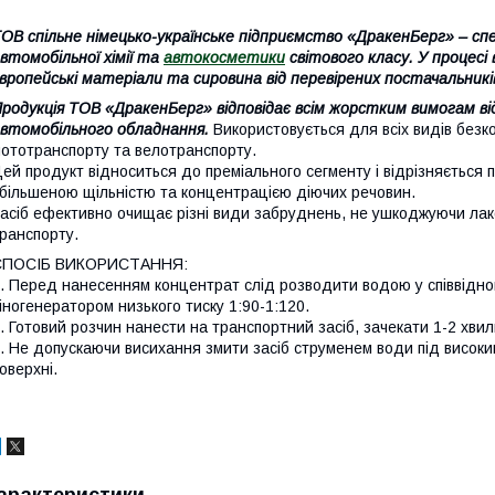
ОВ спільне німецько-українське підприємство «ДракенБерг» – спе
втомобільної хімії та
автокосметики
світового класу. У процес
вропейські матеріали та сировина від перевірених постачальникі
родукція ТОВ «ДракенБерг» відповідає всім жорстким вимогам ві
втомобільного обладнання.
Використовується для всіх видів безко
ототранспорту та велотранспорту.
ей продукт відноситься до преміального сегменту і відрізняєтьс
більшеною щільністю та концентрацією діючих речовин.
асіб ефективно очищає різні види забруднень, не ушкоджуючи лак
ранспорту.
СПОСІБ ВИКОРИСТАННЯ:
. Перед нанесенням концентрат слід розводити водою у співвідноше
іногенератором низького тиску 1:90-1:120.
. Готовий розчин нанести на транспортний засіб, зачекати 1-2 хвил
. Не допускаючи висихання змити засіб струменем води під високим 
оверхні.
арактеристики