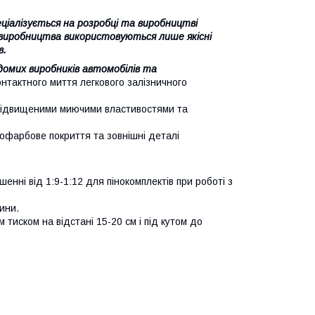
ціалізується на розробці та виробництві
і виробництва використовуються лише якісні
в.
домих виробників автомобілів та
нтактного миття легкового залізничного
я підвищеними миючими властивостями та
офарбове покриття та зовнішні деталі
нні від 1:9-1:12 для пінокомплектів при роботі з
ини.
тиском на відстані 15-20 см і під кутом до