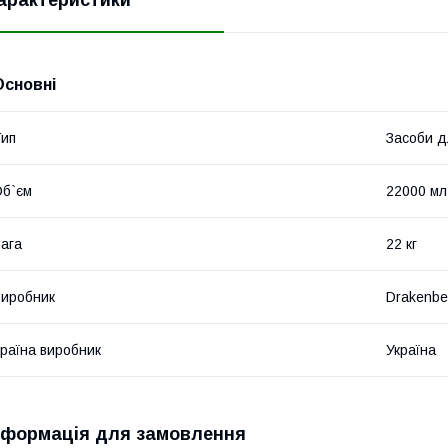
Основні
ип
Засоби д
б`єм
22000 мл
ага
22 кг
иробник
Drakenbe
раїна виробник
Україна
нформація для замовлення