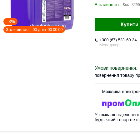
В наявності
Код:
7255
–8%
Купити
Залишилось
0
0
днів
0
0
0
0
0
0
+380 (67) 523-60-24
Менеджер
повернення товару п
У компанії підключені
будь-який товар не п