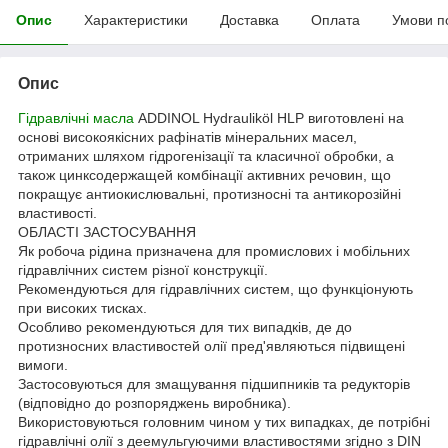
Опис
Характеристики
Доставка
Оплата
Умови п
Опис
Гідравлічні масла
ADDINOL Hydrauliköl HLP виготовлені на
основі високоякісних рафінатів мінеральних масел,
отриманих шляхом гідрогенізації та класичної обробки, а
також цинксодержащей комбінації активних речовин, що
покращує антиокислювальні, протизносні та антикорозійні
властивості.
ОБЛАСТІ ЗАСТОСУВАННЯ
Як робоча рідина призначена для промислових і мобільних
гідравлічних систем різної конструкції.
Рекомендуються для гідравлічних систем, що функціонують
при високих тисках.
Особливо рекомендуються для тих випадків, де до
протизносних властивостей олії пред'являються підвищені
вимоги.
Застосовуються для змащування підшипників та редукторів
(відповідно до розпоряджень виробника).
Використовуються головним чином у тих випадках, де потрібні
гідравлічні олії з деемульгуючими властивостями згідно з DIN