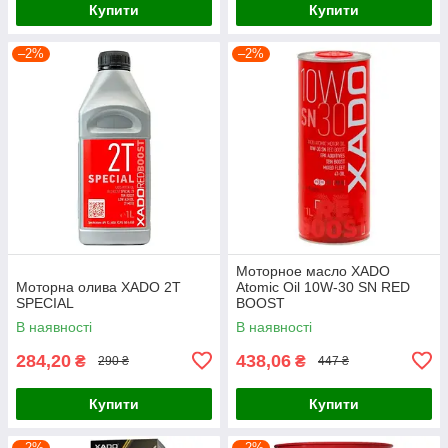
Купити
Купити
–2%
–2%
Моторное масло XADO
Моторна олива XADO 2T
Atomic Oil 10W-30 SN RED
SPECIAL
BOOST
В наявності
В наявності
284,20
438,06
₴
₴
290 ₴
447 ₴
Купити
Купити
–2%
–2%