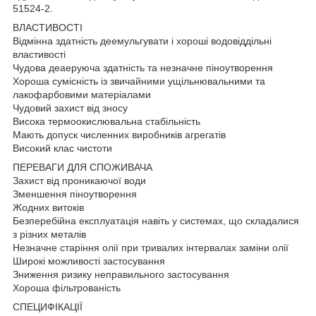
51524-2.
ВЛАСТИВОСТІ
Відмінна здатність деемульгувати і хороші водовіддільні
властивості
Чудова деаеруюча здатність та незначне піноутворення
Хороша сумісність із звичайними ущільнювальними та
лакофарбовими матеріалами
Чудовий захист від зносу
Висока термоокислювальна стабільність
Мають допуск численних виробників агрегатів
Високий клас чистоти
ПЕРЕВАГИ ДЛЯ СПОЖИВАЧА
Захист від проникаючої води
Зменшення піноутворення
Жодних витоків
Безперебійна експлуатація навіть у системах, що складалися
з різних металів
Незначне старіння олії при тривалих інтервалах заміни олії
Широкі можливості застосування
Зниження ризику неправильного застосування
Хороша фільтрованість
СПЕЦИФІКАЦІЇ