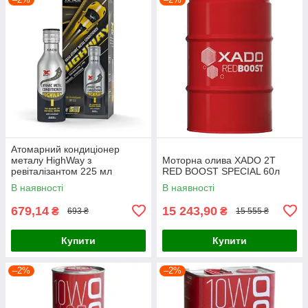
Атомарний кондиціонер
металу HighWay з
Моторна олива XADO 2T
ревіталізантом 225 мл
RED BOOST SPECIAL 60л
В наявності
В наявності
679,14
15 243,90
₴
₴
693 ₴
15 555 ₴
Купити
Купити
–2%
–2%