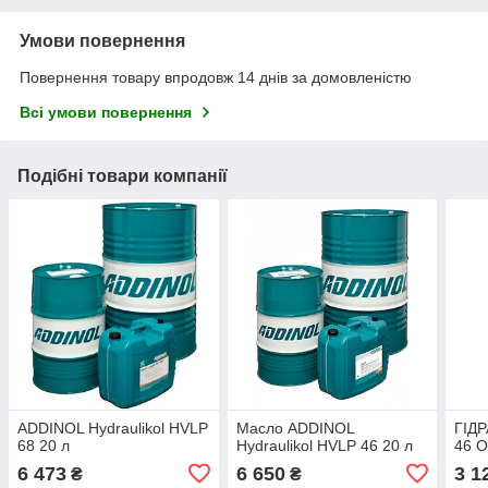
Умови повернення
Повернення товару впродовж 14 днів за домовленістю
Всі умови повернення
Подібні товари компанії
ADDINOL Hydraulikol HVLP
Масло ADDINOL
ГІД
68 20 л
Hydraulikol HVLP 46 20 л
46 O
6 473
6 650
3 1
₴
₴