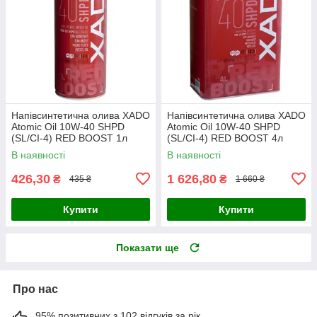
Напівсинтетична олива XADO
Напівсинтетична олива XADO
Atomic Oil 10W-40 SHPD
Atomic Oil 10W-40 SHPD
(SL/CI-4) RED BOOST 1л
(SL/CI-4) RED BOOST 4л
В наявності
В наявності
426,30
1 626,80
₴
₴
435 ₴
1 660 ₴
Купити
Купити
Показати ще
Про нас
95% позитивних з 102 відгуків за рік