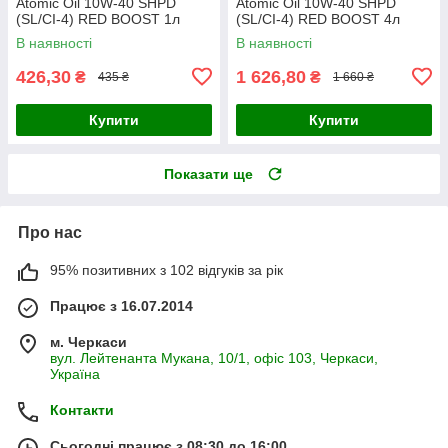
Atomic Oil 10W-40 SHPD
Atomic Oil 10W-40 SHPD
(SL/CI-4) RED BOOST 1л
(SL/CI-4) RED BOOST 4л
В наявності
В наявності
426,30
1 626,80
₴
₴
435 ₴
1 660 ₴
Купити
Купити
Показати ще
Про нас
95% позитивних з 102 відгуків за рік
Працює з 16.07.2014
м. Черкаси
вул. Лейтенанта Мукана, 10/1, офіс 103, Черкаси,
Україна
Контакти
Сьогодні працює з 08:30 до 16:00