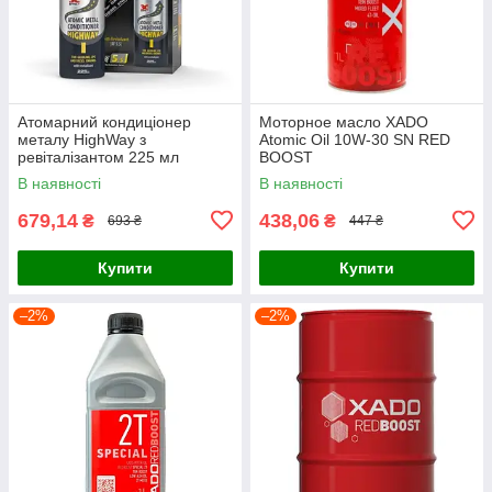
Атомарний кондиціонер
Моторное масло XADO
металу HighWay з
Atomic Oil 10W-30 SN RED
ревіталізантом 225 мл
BOOST
В наявності
В наявності
679,14
438,06
₴
₴
693 ₴
447 ₴
Купити
Купити
–2%
–2%