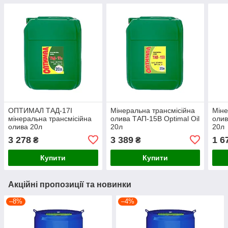
OПТИМАЛ ТАД-17І
Мінеральна трансмісійна
Міне
мінеральна трансмісійна
олива ТАП-15В Optimal Oil
олив
олива 20л
20л
20л
3 278
3 389
1 6
₴
₴
Купити
Купити
Акційні пропозиції та новинки
–8%
–4%