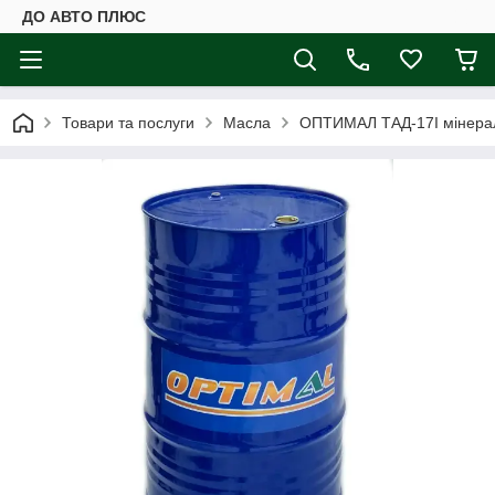
ДО АВТО ПЛЮС
Товари та послуги
Масла
OПТИМАЛ ТАД-17І мінерал