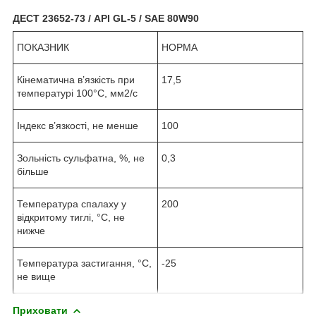
ДЕСТ
23652-73 / API GL-5 / SAE 80W90
ПОКАЗНИК
НОРМА
Кінематична в’язкість при
17,5
температурі 100°С, мм
2
/с
Індекс в’язкості, не менше
100
Зольність сульфатна, %, не
0,3
більше
Температура спалаху у
200
відкритому тиглі, °С, не
нижче
Температура застигання, °С,
-25
не вище
Приховати