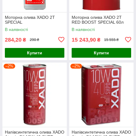
Моторна олива XADO 2T
Моторна олива XADO 2T
SPECIAL
RED BOOST SPECIAL 60л
В наявності
В наявності
284,20
15 243,90
₴
₴
290 ₴
15 555 ₴
Купити
Купити
–2%
–2%
Напівсинтетична олива XADO
Напівсинтетична олива XADO