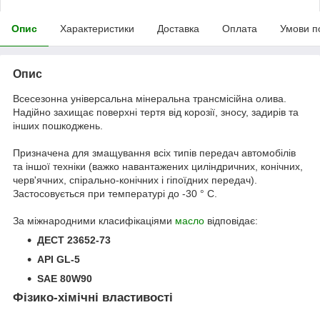
Опис
Характеристики
Доставка
Оплата
Умови п
Опис
Всесезонна універсальна мінеральна трансмісійна олива.
Надійно захищає поверхні тертя від корозії, зносу, задирів та
інших пошкоджень.
Призначена для змащування всіх типів передач автомобілів
та іншої техніки (важко навантажених циліндричних, конічних,
черв'ячних, спірально-конічних і гіпоїдних передач).
Застосовується при температурі до -30 ° С.
За міжнародними класифікаціями
масло
відповідає:
ДЕСТ 23652-73
API GL-5
SAE 80W90
Фізико-хімічні властивості