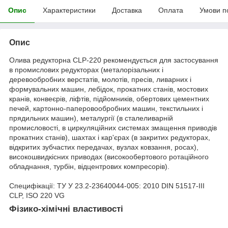
Опис
Характеристики
Доставка
Оплата
Умови п
Опис
Олива редукторна CLP-220 рекомендується для застосування
в промислових редукторах (металорізальних і
деревообробних верстатів, молотів, пресів, ливарних і
формувальних машин, лебідок, прокатних станів, мостових
кранів, конвеєрів, ліфтів, підйомників, обертових цементних
печей, картонно-паперовообробних машин, текстильних і
прядильних машин), металургії (в сталеливарній
промисловості, в циркуляційних системах змащення приводів
прокатних станів), шахтах і кар'єрах (в закритих редукторах,
відкритих зубчастих передачах, вузлах ковзання, росах),
високошвидкісних приводах (високообертового ротаційного
обладнання, турбін, відцентрових компресорів).
Специфікації: ТУ У 23.2-23640044-005: 2010 DIN 51517-III
CLP, ISO 220 VG
Фізико-хімічні властивості