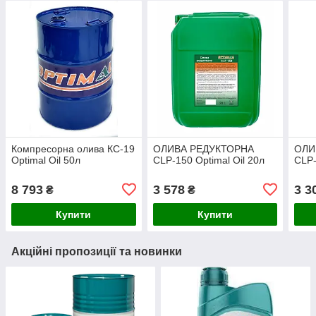
Компресорна олива КС-19
ОЛИВА РЕДУКТОРНА
ОЛИ
Optimal Oil 50л
CLP-150 Optimal Oil 20л
CLP-
8 793
3 578
3 3
₴
₴
Купити
Купити
Акційні пропозиції та новинки