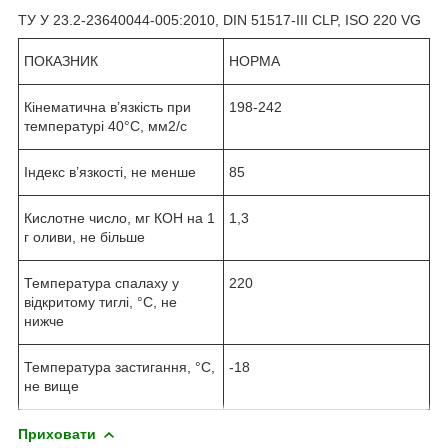
ТУ У 23.2-23640044-005:2010, DIN 51517-III CLP, ISO 220 VG
ПОКАЗНИК
НОРМА
Кінематична в’язкість при
198-242
температурі 40°С, мм
2
/с
Індекс в’язкості, не менше
85
Кислотне число, мг КОН на 1
1,3
г оливи, не більше
Температура спалаху у
220
відкритому тиглі, °С, не
нижче
Температура застигання, °С,
-18
не вище
Приховати