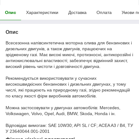
Опис
Характеристики
Доставка
Оплата
Умови п
Опис
Всесезонна напівсинтетична моторна олива для бензинових і
дизельних двигунів, а також двигунів, працюючих на
зрідженому газі. Має високі миючі, протизносні, антикорозійні і
антиокислювальні властивості; забезпечує відмінний захист,
високий рівень чистоти і довговічності двигуна.
Рекомендується використовувати у сучасних
високошвидкісних бензинових і дизельних двигунах, у тому
числі, які працюють на природному газі, згідно рекомендацій
по класу якості фірм виробників автомобілів.
Можна застосовувати у двигунах автомобілів: Mercedes,
Volkswagen, Volvo, Opel, Audi, BMW, Skoda, Honda і ін.
Відповідає вимогам: SAE 10W30; API SL / СF; ACEA A3 / B4, ТУ
У 23640044.001-2001