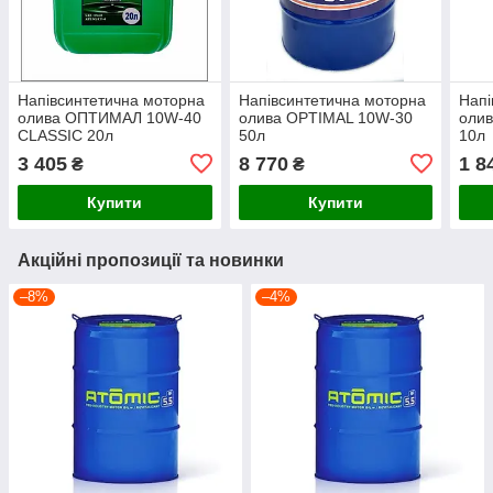
Напівсинтетична моторна
Напівсинтетична моторна
Напі
олива ОПТИМАЛ 10W-40
олива OPTIMAL 10W-30
оли
CLASSIC 20л
50л
10л
3 405
8 770
1 8
₴
₴
Купити
Купити
Акційні пропозиції та новинки
–8%
–4%