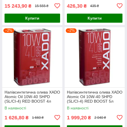
15 243,90
426,30
₴
₴
15 555 ₴
435 ₴
Купити
Купити
–2%
–2%
Напівсинтетична олива XADO
Напівсинтетична олива XADO
Atomic Oil 10W-40 SHPD
Atomic Oil 10W-40 SHPD
(SL/CI-4) RED BOOST 4л
(SL/CI-4) RED BOOST 5л
В наявності
В наявності
1 626,80
1 999,20
₴
₴
1 660 ₴
2 040 ₴