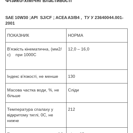
Фізико-хімічні властивості
SAE 10W30
;API S
J/СF
; ACEA A3/B4 , ТУ У 23640044.001-
2001
ПОКАЗНИК
НОРМА
В’язкість кінематична, (мм
2
/
12,0 – 16,0
с) при 100
0
С
Індекс в’язкості, не менше
130
Масова частка води, %, не
Сліди
більше
Температура спалаху у
212
відкритому тиглі,
0
С, не
нижче