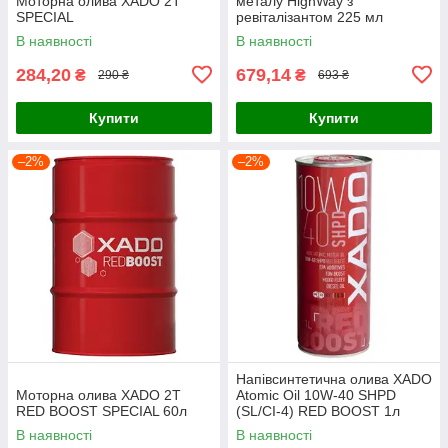
Моторна олива XADO 2T
металу HighWay з
SPECIAL
ревіталізантом 225 мл
В наявності
В наявності
284,20
679,14
₴
₴
290 ₴
693 ₴
Купити
Купити
–2%
–2%
Напівсинтетична олива XADO
Моторна олива XADO 2T
Atomic Oil 10W-40 SHPD
RED BOOST SPECIAL 60л
(SL/CI-4) RED BOOST 1л
В наявності
В наявності