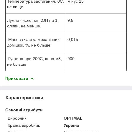
Температура застигання,
0
С,
мінус 25
не вище
Лужне число, мг КОН на 1г
9,5
оливи, не менше.
Масова частка механічних
0,015
домішок, %, не більше
Густина при 20
0
С, кг на м
3
,
900
не більше
Приховати
Характеристики
Основні атрибути
Виробник
OPTIMAL
Країна виробник
Україна