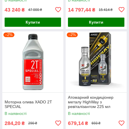
43 240
14 797,44
₴
₴
47 000 ₴
15 414 ₴
Купити
Купити
–2%
–2%
Атомарний кондиціонер
Моторна олива XADO 2T
металу HighWay з
SPECIAL
ревіталізантом 225 мл
В наявності
В наявності
284,20
679,14
₴
₴
290 ₴
693 ₴