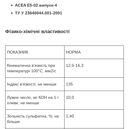
ACEA E5-02 випуск-4
ТУ У 23640044.001-2001
Фізико-хімічні властивості
ПОКАЗНИК
НОРМА
Кінематична в’язкість при
12,5-16,3
температурі 100°С, мм
2
/с
Індекс в’язкості, не менше
135
Лужне число, мг КОН на 1 г
10,0
оливи, не менше
Зольність сульфатна, %, не
1,40
більше