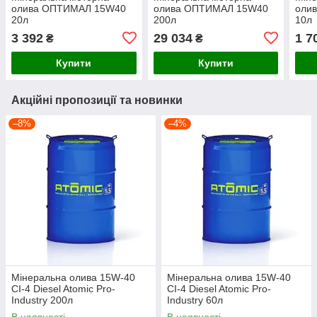
олива ОПТИМАЛ 15W40
олива ОПТИМАЛ 15W40
оли
20л
200л
10л
3 392
29 034
1 7
₴
₴
Купити
Купити
Акційні пропозиції та новинки
–8%
–4%
Мінеральна олива 15W-40
Мінеральна олива 15W-40
CI-4 Diesel Atomic Pro-
CI-4 Diesel Atomic Pro-
Industry 200л
Industry 60л
В наявності
В наявності