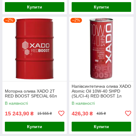
Купити
Купити
–2%
–2%
Напівсинтетична олива XADO
Моторна олива XADO 2T
Atomic Oil 10W-40 SHPD
RED BOOST SPECIAL 60л
(SL/CI-4) RED BOOST 1л
В наявності
В наявності
15 243,90
426,30
₴
₴
15 555 ₴
435 ₴
Купити
Купити