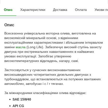
Опис
Характеристики
Доставка
Оплата
Умови п
Опис
Всесезонна універсальна моторна олива, виготовлена на
високоякісній мінеральній основі, з відмінними
експлуатаційними характеристиками і збільшеним інтервалом
заміни
масла
(Long Life). Забезпечує високий ступінь захисту
двигуна при екстремальних навантаженнях в найважчих
умовах експлуатації. Запобігає утворенню
високотемпературних відкладень, нагару, сажі.
Застосовується у сучасних високонавантажених
високошвидкісних чотиритактних дизельних двигунах з
турбонаддувом, що встановлюються на потужних вантажних
автомобілях, автобусах і с / г тягачах.
За міжнародними класифікаціями олива відповідає:
SAE 15W40
API CG