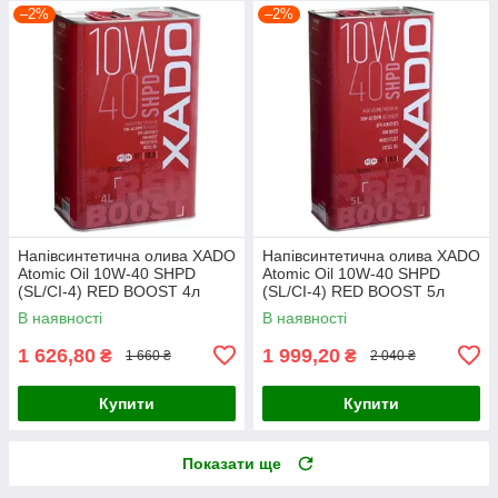
–2%
–2%
Напівсинтетична олива XADO
Напівсинтетична олива XADO
Atomic Oil 10W-40 SHPD
Atomic Oil 10W-40 SHPD
(SL/CI-4) RED BOOST 4л
(SL/CI-4) RED BOOST 5л
В наявності
В наявності
1 626,80
1 999,20
₴
₴
1 660 ₴
2 040 ₴
Купити
Купити
Показати ще