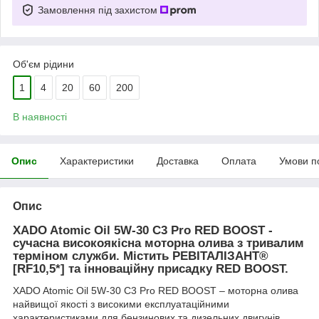
Замовлення під захистом
Об'єм рідини
1
4
20
60
200
В наявності
Опис
Характеристики
Доставка
Оплата
Умови п
Опис
XADO Atomic Oil 5W-30 C3 Pro RED BOOST -
сучасна високоякісна моторна олива з тривалим
терміном служби. Містить РЕВІТАЛІЗАНТ®
[RF10,5*] та інноваційну присадку RED BOOST.
XADO Atomic Oil 5W-30 C3 Pro RED BOOST – моторна олива
найвищої якості з високими експлуатаційними
характеристиками для бензинових та дизельних двигунів