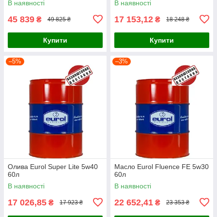
В наявності
В наявності
45 839
17 153,12
₴
₴
49 825 ₴
18 248 ₴
Купити
Купити
–5%
–3%
Олива Eurol Super Lite 5w40
Масло Eurol Fluence FE 5w30
60л
60л
В наявності
В наявності
17 026,85
22 652,41
₴
₴
17 923 ₴
23 353 ₴