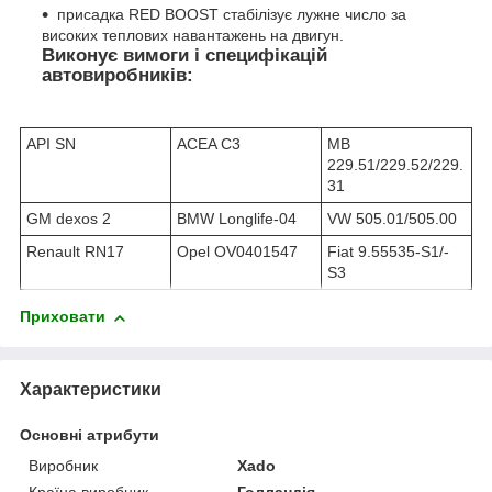
присадка RED BOOST стабілізує лужне число за
високих теплових навантажень на двигун.
Виконує вимоги і специфікацій
автовиробників:
API SN
ACEA C3
MB
229.51/229.52/229.
31
GM dexos 2
BMW Longlife-04
VW 505.01/505.00
Renault RN17
Opel OV0401547
Fiat 9.55535-S1/-
S3
Приховати
Характеристики
Основні атрибути
Виробник
Xado
Країна виробник
Голландія