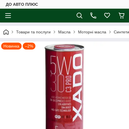
ДО АВТО ПЛЮС
Товари та послуги
Масла
Моторні масла
Синтет
Новинка
–2%