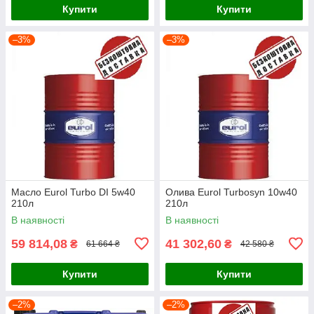
Купити
Купити
–3%
–3%
Масло Eurol Turbo DI 5w40
Олива Eurol Turbosyn 10w40
210л
210л
В наявності
В наявності
59 814,08
41 302,60
₴
₴
61 664 ₴
42 580 ₴
Купити
Купити
–2%
–2%