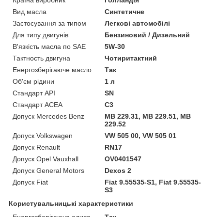
Вид масла
Синтетичне
Застосування за типом
Легкові автомобілі
Для типу двигунів
Бензиновий / Дизельний
В'язкість масла по SAE
5W-30
Тактность двигуна
Чотиритактний
Енергозберігаюче масло
Так
Об'єм рідини
1 л
Стандарт API
SN
Стандарт ACEA
C3
Допуск Mercedes Benz
MB 229.31, MB 229.51, MB
229.52
Допуск Volkswagen
VW 505 00, VW 505 01
Допуск Renault
RN17
Допуск Opel Vauxhall
OV0401547
Допуск General Motors
Dexos 2
Допуск Fiat
Fiat 9.55535-S1, Fiat 9.55535-
S3
Користувальницькі характеристики
Енергозберігаюча олива
Так