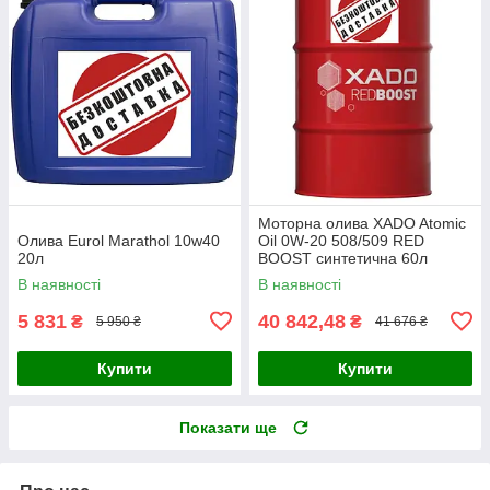
Моторна олива XADO Atomic
Олива Eurol Marathol 10w40
Oil 0W-20 508/509 RED
20л
BOOST синтетична 60л
В наявності
В наявності
5 831
40 842,48
₴
₴
5 950 ₴
41 676 ₴
Купити
Купити
Показати ще