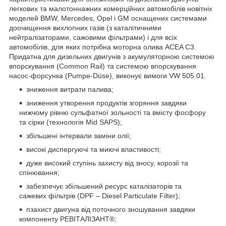
легкових та малотоннажних комерційних автомобілів новітніх
моделей BMW, Mercedes, Opel і GM оснащених системами
доочищення вихлопних газів (з каталітичними
нейтралізаторами, сажовими фільтрами) і для всіх
автомобілів, для яких потрібна моторна олива ACEA C3.
Придатна для дизельних двигунів з акумуляторною системою
впорскування (Common Rail) та системою впорскування
насос-форсунка (Pumpe-Düse), виконує вимоги VW 505.01.
зниження витрати палива;
зниження утворення продуктів згоряння завдяки
нижчому рівню сульфатної зольності та вмісту фосфору
та сірки (технологія Mid SAPS);
збільшені інтервали заміни олії;
високі диспергуючі та миючі властивості;
дуже високий ступінь захисту від зносу, корозії та
спінювання;
забезпечує збільшений ресурс каталізаторів та
сажевих фільтрів (DPF – Diesel Particulate Filter);
пзахист двигуна від поточного зношування завдяки
компоненту РЕВІТАЛІЗАНТ®;