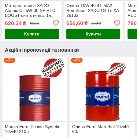
Моторна олива XADO
Олива 10W-40 4T MA2
Мот
Atomic Oil 5W-30 SP RED
Red Boost XADO Oil 1л ХА
Atom
BOOST синтетична, 1л,
26132
RED
ХА 26185
1л, 
620,34
656,60
796
₴
₴
633 ₴
670 ₴
Купити
Купити
Акційні пропозиції та новинки
–8%
–6%
Масло Eurol Fusion Syntetic
Олива Eurol Marathol 10w40
10w40 210л
60л