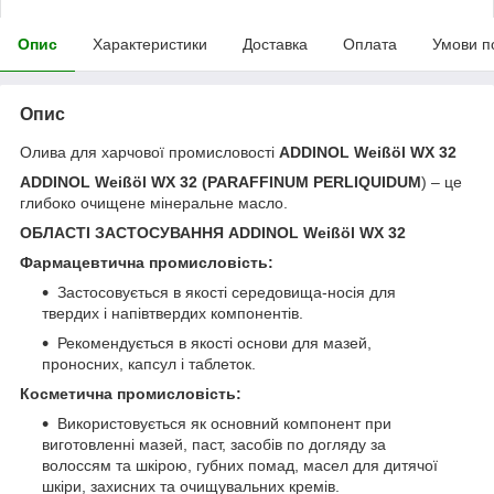
Опис
Характеристики
Доставка
Оплата
Умови п
Опис
Олива для харчової промисловості
ADDINOL Weißöl WX 32
ADDINOL Weißöl WX 32 (PARAFFINUM PERLIQUIDUM
) – це
глибоко очищене мінеральне масло.
ОБЛАСТІ ЗАСТОСУВАННЯ ADDINOL Weißöl WX 32
Фармацевтична промисловість:
Застосовується в якості середовища-носія для
твердих і напівтвердих компонентів.
Рекомендується в якості основи для мазей,
проносних, капсул і таблеток.
Косметична промисловість:
Використовується як основний компонент при
виготовленні мазей, паст, засобів по догляду за
волоссям та шкірою, губних помад, масел для дитячої
шкіри, захисних та очищувальних кремів.