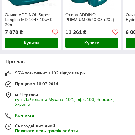
Олива ADDINOL Super
Олива ADDINOL
Оли
Longlife MD 1047 10w40
PREMIUM 0540 C3 (20L)
Hydr
20л
7 070
11 361
6 0
₴
₴
Купити
Купити
Про нас
95% позитивних з 102 відгуків за рік
Працює з 16.07.2014
м. Черкаси
вул. Лейтенанта Мукана, 10/1, офіс 103, Черкаси,
Україна
Контакти
Сьогодні вихідний
Показати весь графік роботи