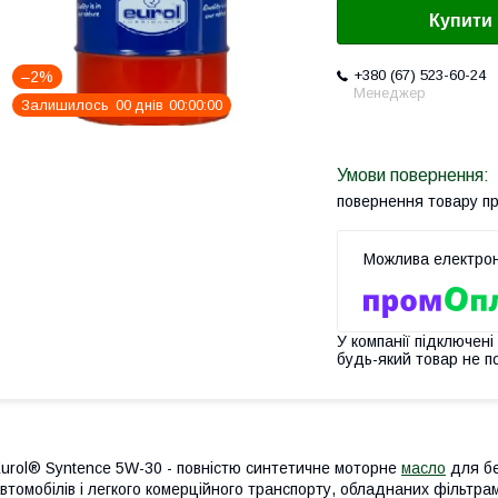
Купити
+380 (67) 523-60-24
–2%
Менеджер
Залишилось
0
0
днів
0
0
0
0
0
0
повернення товару п
У компанії підключені
будь-який товар не п
urol® Syntence 5W-30 - повністю синтетичне моторне
масло
для бе
втомобілів і легкого комерційного транспорту, обладнаних фільтра