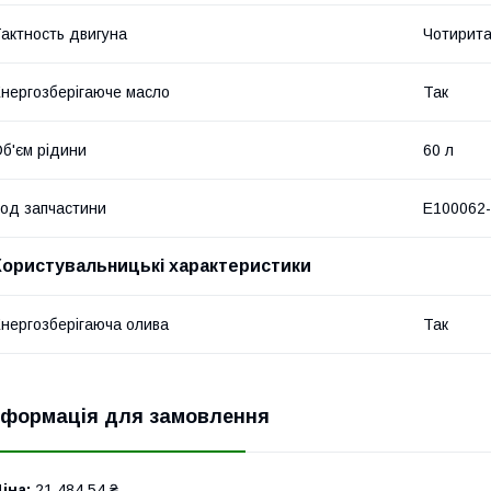
актность двигуна
Чотирита
нергозберігаюче масло
Так
б'єм рідини
60 л
од запчастини
E100062-
Користувальницькі характеристики
нергозберігаюча олива
Так
нформація для замовлення
іна:
21 484,54 ₴