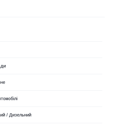
нди
чне
втомобілі
ий / Дизельний