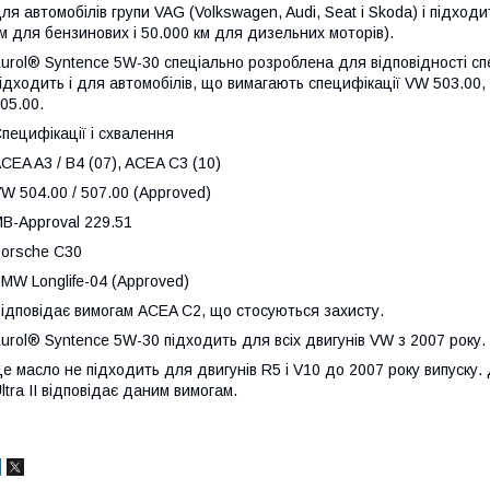
ля автомобілів групи VAG (Volkswagen, Audi, Seat і Skoda) і підход
м для бензинових і 50.000 км для дизельних моторів).
urol® Syntence 5W-30 спеціально розроблена для відповідності сп
ідходить і для автомобілів, що вимагають специфікації VW 503.00, 5
05.00.
пецифікації і схвалення
CEA A3 / B4 (07), ACEA C3 (10)
W 504.00 / 507.00 (Approved)
B-Approval 229.51
orsche C30
MW Longlife-04 (Approved)
ідповідає вимогам ACEA C2, що стосуються захисту.
urol® Syntence 5W-30 підходить для всіх двигунів VW з 2007 року.
е масло не підходить для двигунів R5 і V10 до 2007 року випуску. 
ltra II відповідає даним вимогам.