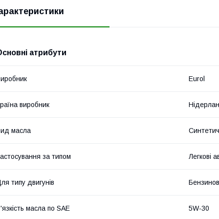
арактеристики
Основні атрибути
иробник
Eurol
раїна виробник
Нідерла
ид масла
Синтети
астосування за типом
Легкові а
ля типу двигунів
Бензинов
'язкість масла по SAE
5W-30