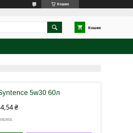
Кошик
Кошик
Syntence 5w30 60л
4,54 ₴
006260L